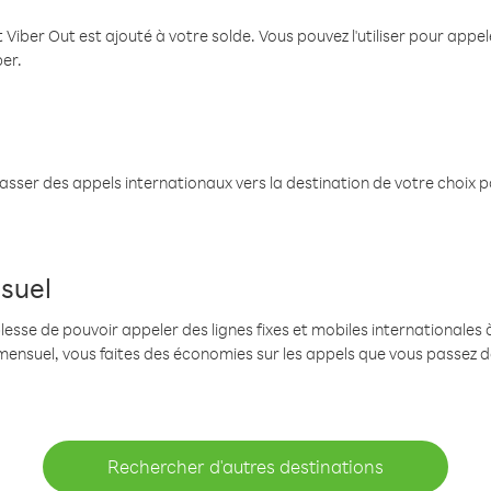
 Viber Out est ajouté à votre solde. Vous pouvez l'utiliser pour app
ber.
passer des appels internationaux vers la destination de votre choix 
suel
se de pouvoir appeler des lignes fixes et mobiles internationales à 
mensuel, vous faites des économies sur les appels que vous passez d
Rechercher d'autres destinations