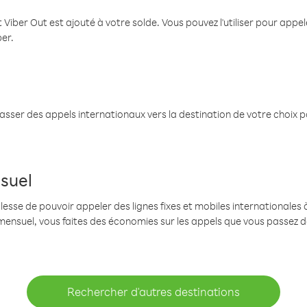
 Viber Out est ajouté à votre solde. Vous pouvez l'utiliser pour app
ber.
passer des appels internationaux vers la destination de votre choix 
suel
se de pouvoir appeler des lignes fixes et mobiles internationales à 
mensuel, vous faites des économies sur les appels que vous passez d
Rechercher d'autres destinations