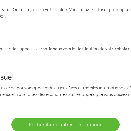
 Viber Out est ajouté à votre solde. Vous pouvez l'utiliser pour app
ber.
passer des appels internationaux vers la destination de votre choix 
suel
se de pouvoir appeler des lignes fixes et mobiles internationales à 
mensuel, vous faites des économies sur les appels que vous passez d
Rechercher d'autres destinations