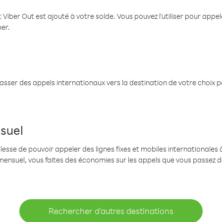
 Viber Out est ajouté à votre solde. Vous pouvez l'utiliser pour app
ber.
passer des appels internationaux vers la destination de votre choix 
suel
se de pouvoir appeler des lignes fixes et mobiles internationales à 
mensuel, vous faites des économies sur les appels que vous passez d
Rechercher d'autres destinations