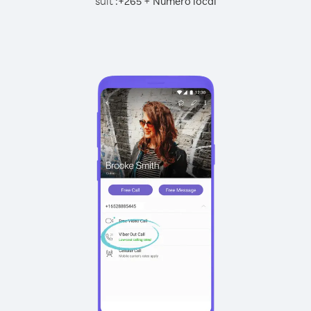
suit :
+
+
265
Numéro local