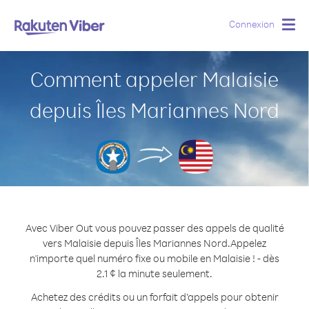
Connexion
Togg
navig
Comment appeler Malaisie
depuis Îles Mariannes Nord
Avec Viber Out vous pouvez passer des appels de qualité
vers Malaisie depuis Îles Mariannes Nord.
Appelez
n'importe quel numéro fixe ou mobile en Malaisie ! - dès
2.1 ¢ la minute seulement.
Achetez des crédits ou un forfait d’appels pour obtenir