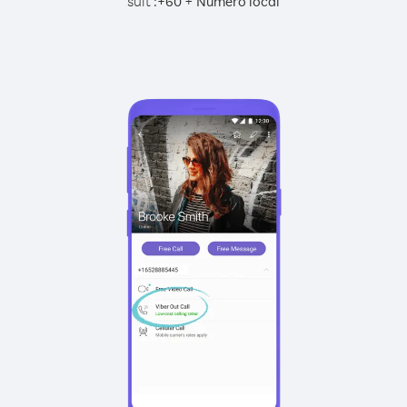
suit :
+
+
60
Numéro local