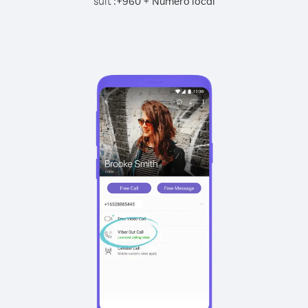
suit :
+
+
960
Numéro local