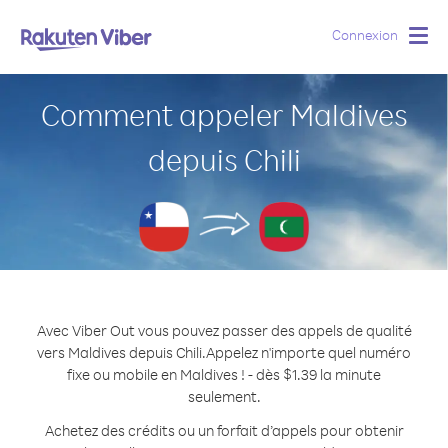
Connexion
Togg
navig
Comment appeler Maldives
depuis Chili
Avec Viber Out vous pouvez passer des appels de qualité
vers Maldives depuis Chili.
Appelez n'importe quel numéro
fixe ou mobile en Maldives ! - dès $1.39 la minute
seulement.
Achetez des crédits ou un forfait d’appels pour obtenir