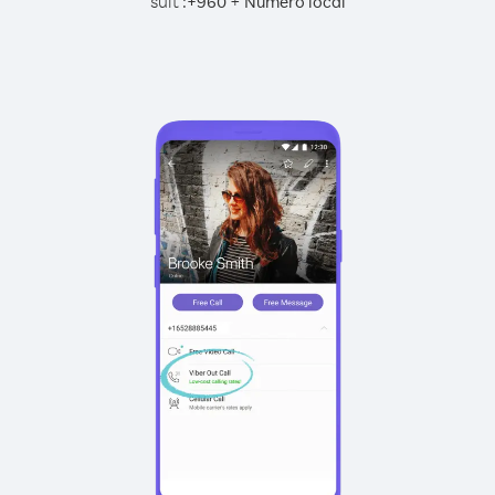
suit :
+
+
960
Numéro local