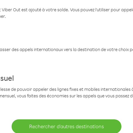
 Viber Out est ajouté à votre solde. Vous pouvez l'utiliser pour app
ber.
passer des appels internationaux vers la destination de votre choix 
suel
se de pouvoir appeler des lignes fixes et mobiles internationales à 
mensuel, vous faites des économies sur les appels que vous passez d
Rechercher d'autres destinations