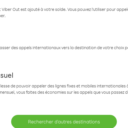
 Viber Out est ajouté à votre solde. Vous pouvez l'utiliser pour app
ber.
passer des appels internationaux vers la destination de votre choix 
suel
se de pouvoir appeler des lignes fixes et mobiles internationales à 
mensuel, vous faites des économies sur les appels que vous passez d
Rechercher d'autres destinations