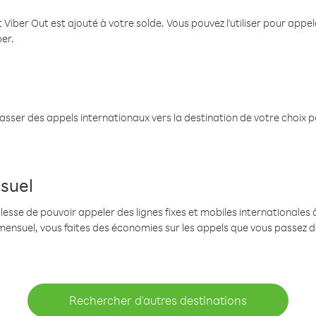
 Viber Out est ajouté à votre solde. Vous pouvez l'utiliser pour app
ber.
passer des appels internationaux vers la destination de votre choix 
suel
se de pouvoir appeler des lignes fixes et mobiles internationales à 
mensuel, vous faites des économies sur les appels que vous passez d
Rechercher d'autres destinations