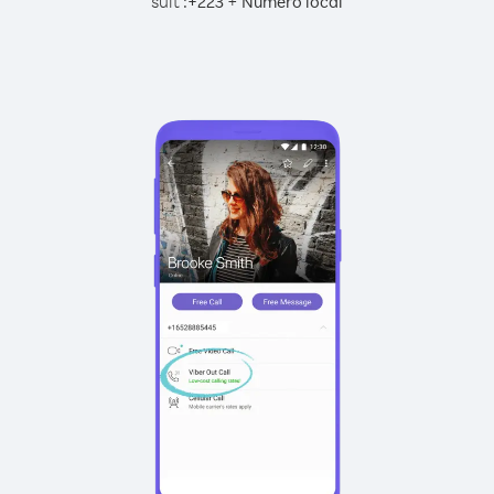
suit :
+
+
223
Numéro local