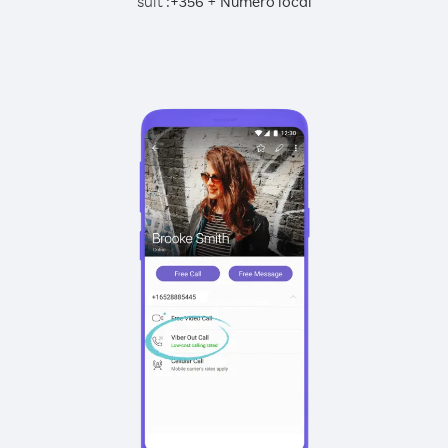
suit :
+
+
356
Numéro local