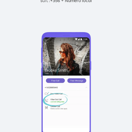
suit :
+
+
356
Numéro local