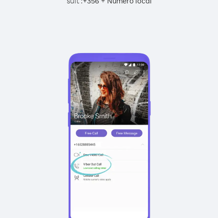
suit :
+
+
356
Numéro local