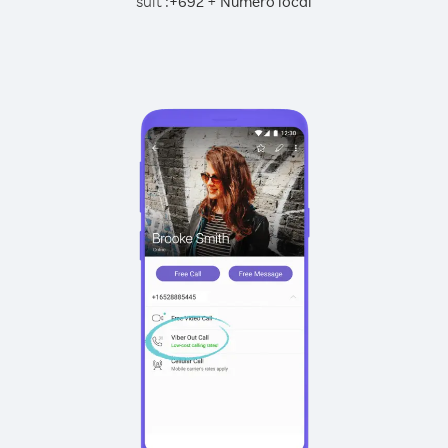
suit :
+
+
692
Numéro local