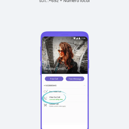
suit :
+
+
692
Numéro local