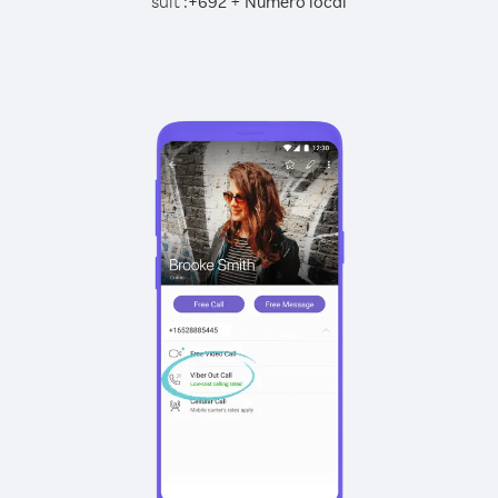
suit :
+
+
692
Numéro local