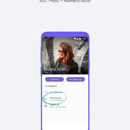
suit :
+
+
692
Numéro local