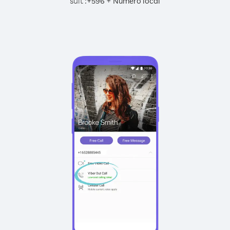
suit :
+
+
596
Numéro local