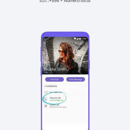
suit :
+
+
596
Numéro local