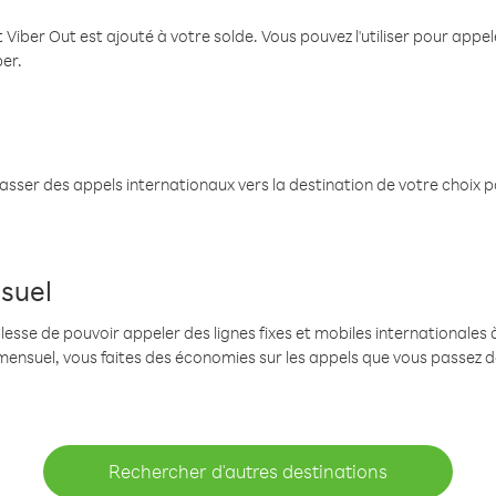
 Viber Out est ajouté à votre solde. Vous pouvez l'utiliser pour app
ber.
passer des appels internationaux vers la destination de votre choix 
suel
se de pouvoir appeler des lignes fixes et mobiles internationales à 
mensuel, vous faites des économies sur les appels que vous passez d
Rechercher d'autres destinations