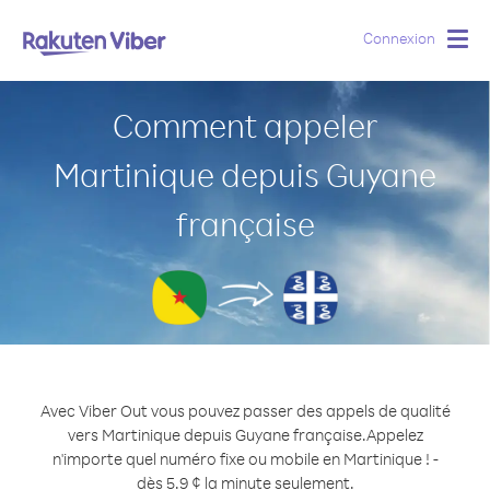
Connexion
Togg
navig
Comment appeler
Martinique depuis Guyane
française
Avec Viber Out vous pouvez passer des appels de qualité
vers Martinique depuis Guyane française.
Appelez
n'importe quel numéro fixe ou mobile en Martinique ! -
dès 5.9 ¢ la minute seulement.