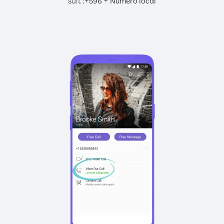
suit :
+
+
596
Numéro local