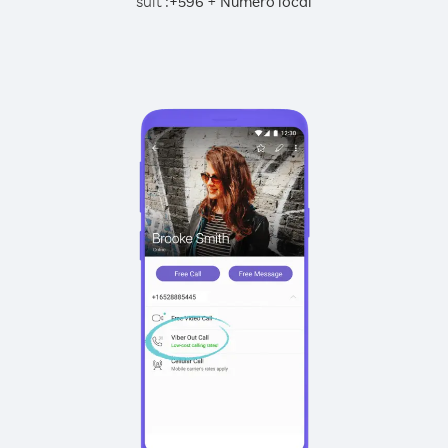
suit :
+
+
596
Numéro local