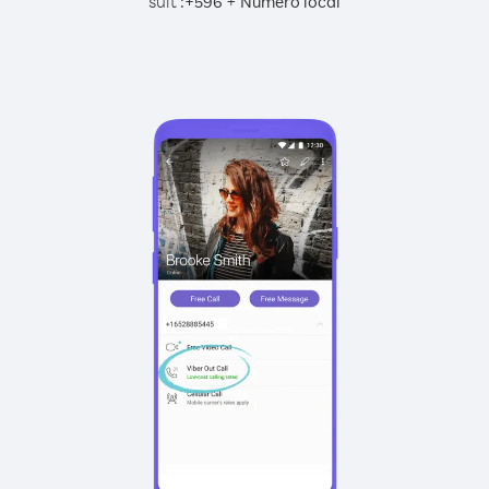
suit :
+
+
596
Numéro local