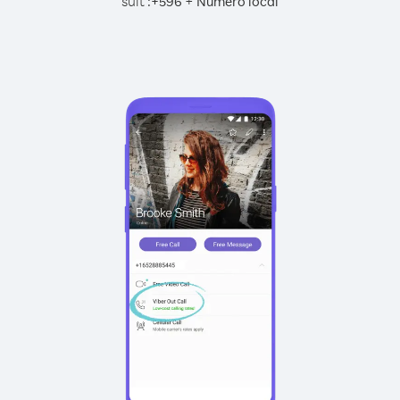
suit :
+
+
596
Numéro local