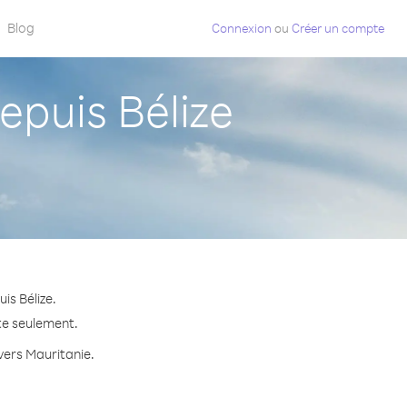
Blog
Connexion
ou
Créer un compte
puis Bélize
is Bélize.
te seulement.
 vers Mauritanie.