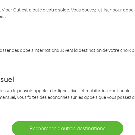
 Viber Out est ajouté à votre solde. Vous pouvez l'utiliser pour app
ber.
passer des appels internationaux vers la destination de votre choix 
suel
se de pouvoir appeler des lignes fixes et mobiles internationales à 
mensuel, vous faites des économies sur les appels que vous passez d
Rechercher d'autres destinations