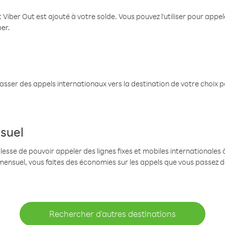
 Viber Out est ajouté à votre solde. Vous pouvez l'utiliser pour app
ber.
passer des appels internationaux vers la destination de votre choix 
suel
se de pouvoir appeler des lignes fixes et mobiles internationales à 
mensuel, vous faites des économies sur les appels que vous passez d
Rechercher d'autres destinations