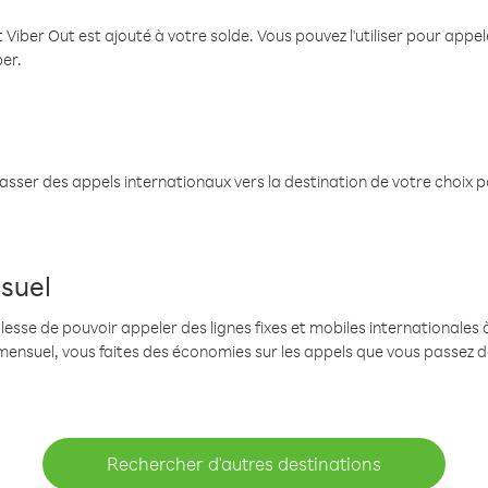
 Viber Out est ajouté à votre solde. Vous pouvez l'utiliser pour app
ber.
passer des appels internationaux vers la destination de votre choix 
suel
se de pouvoir appeler des lignes fixes et mobiles internationales à 
mensuel, vous faites des économies sur les appels que vous passez d
Rechercher d'autres destinations