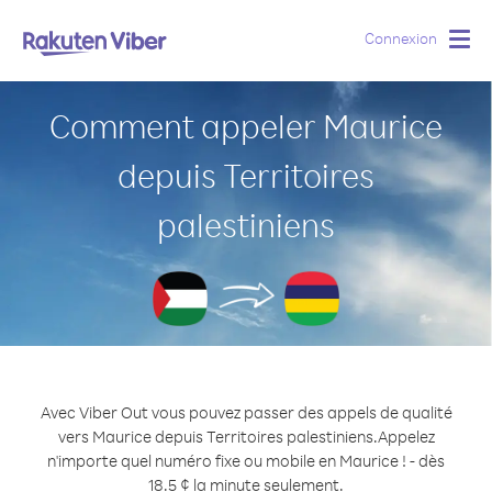
Connexion
Togg
navig
Comment appeler Maurice
depuis Territoires
palestiniens
Avec Viber Out vous pouvez passer des appels de qualité
vers Maurice depuis Territoires palestiniens.
Appelez
n'importe quel numéro fixe ou mobile en Maurice ! - dès
18.5 ¢ la minute seulement.