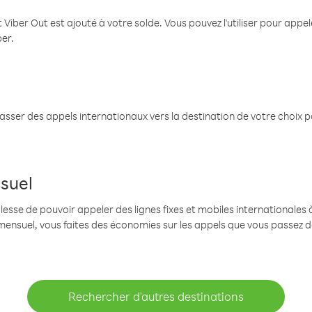
 Viber Out est ajouté à votre solde. Vous pouvez l'utiliser pour app
ber.
passer des appels internationaux vers la destination de votre choix 
suel
se de pouvoir appeler des lignes fixes et mobiles internationales à 
mensuel, vous faites des économies sur les appels que vous passez d
Rechercher d'autres destinations