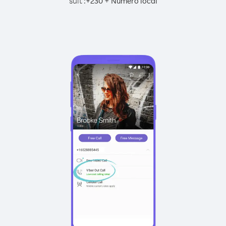
suit :
+
+
230
Numéro local