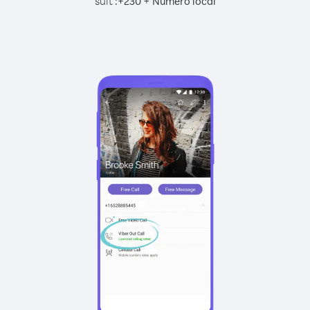
suit :
+
+
230
Numéro local