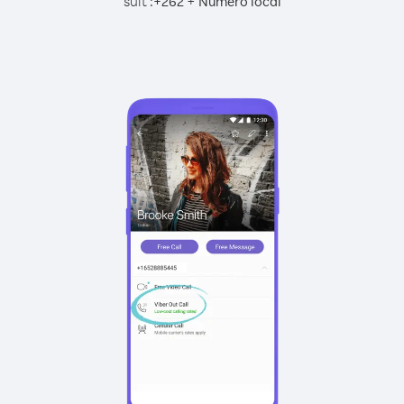
suit :
+
+
262
Numéro local