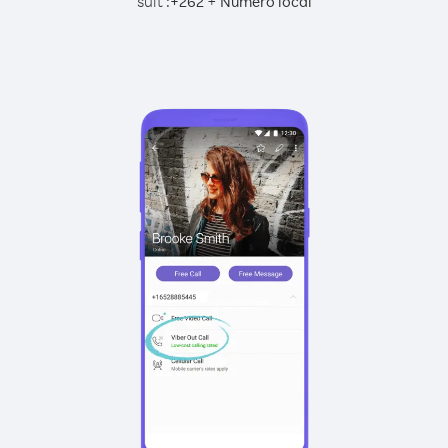
suit :
+
+
262
Numéro local