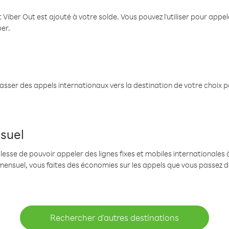
 Viber Out est ajouté à votre solde. Vous pouvez l'utiliser pour app
ber.
passer des appels internationaux vers la destination de votre choix 
suel
se de pouvoir appeler des lignes fixes et mobiles internationales à 
mensuel, vous faites des économies sur les appels que vous passez d
Rechercher d'autres destinations