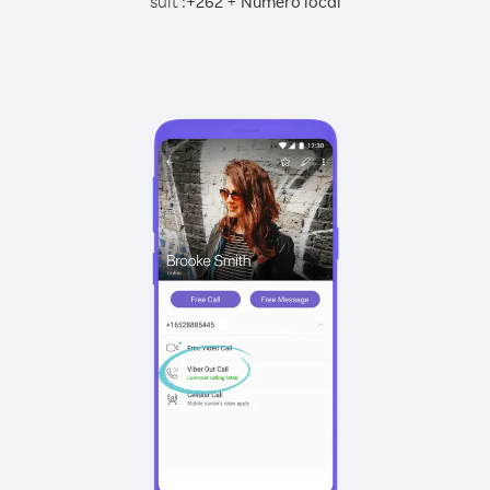
suit :
+
+
262
Numéro local