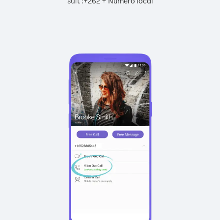
suit :
+
+
262
Numéro local