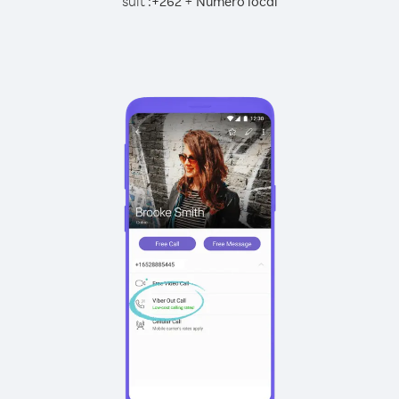
suit :
+
+
262
Numéro local