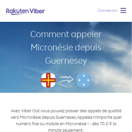
Connexion
Togg
navig
Comment appeler
Micronésie depuis
Guernesey
Avec Viber Out vous pouvez passer des appels de qualité
vers Micronésie depuis Guernesey.
Appelez n'importe quel
numéro fixe ou mobile en Micronésie ! - dès 70.0 ¢ la
minute seulement.