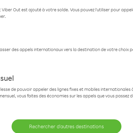
 Viber Out est ajouté à votre solde. Vous pouvez l'utiliser pour app
ber.
passer des appels internationaux vers la destination de votre choix 
suel
se de pouvoir appeler des lignes fixes et mobiles internationales à 
mensuel, vous faites des économies sur les appels que vous passez d
Rechercher d'autres destinations