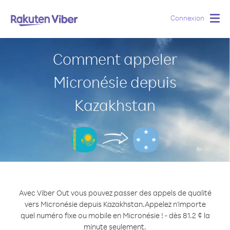
Connexion
Togg
navig
Comment appeler
Micronésie depuis
Kazakhstan
Avec Viber Out vous pouvez passer des appels de qualité
vers Micronésie depuis Kazakhstan.
Appelez n'importe
quel numéro fixe ou mobile en Micronésie ! - dès 81.2 ¢ la
minute seulement.