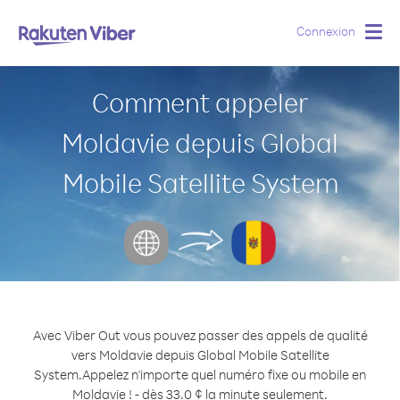
Connexion
Togg
navig
Comment appeler
Moldavie depuis Global
Mobile Satellite System
Avec Viber Out vous pouvez passer des appels de qualité
vers Moldavie depuis Global Mobile Satellite
System.
Appelez n'importe quel numéro fixe ou mobile en
Moldavie ! - dès 33.0 ¢ la minute seulement.