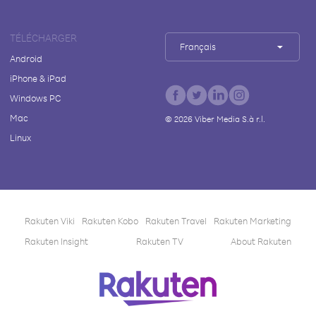
TÉLÉCHARGER
Français
Android
iPhone & iPad
Windows PC
Mac
©
2026
Viber Media S.à r.l.
Linux
Rakuten Viki
Rakuten Kobo
Rakuten Travel
Rakuten Marketing
Rakuten Insight
Rakuten TV
About Rakuten