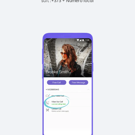
suit :
+
+
373
Numéro local