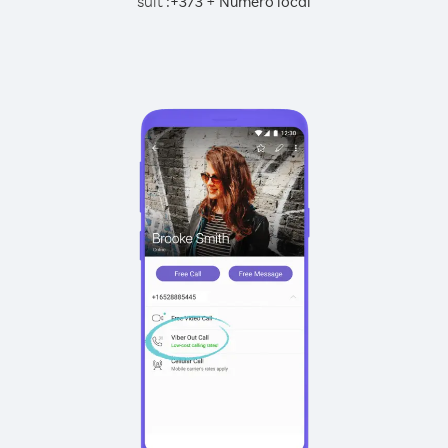
suit :
+
+
373
Numéro local