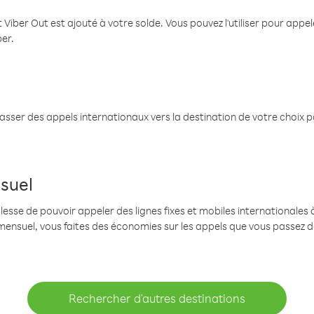
 Viber Out est ajouté à votre solde. Vous pouvez l'utiliser pour app
ber.
passer des appels internationaux vers la destination de votre choix 
suel
se de pouvoir appeler des lignes fixes et mobiles internationales à 
mensuel, vous faites des économies sur les appels que vous passez d
Rechercher d'autres destinations