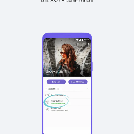
suit :
+
+
377
Numéro local