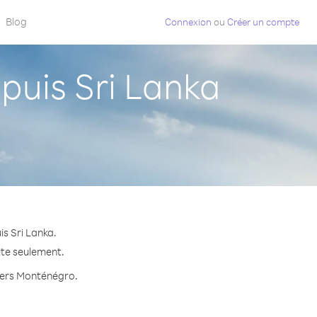
Blog
Connexion
ou
Créer un compte
uis Sri Lanka
s Sri Lanka.
ute seulement.
 vers Monténégro.