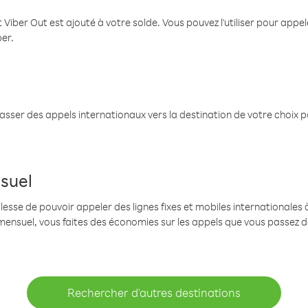
 Viber Out est ajouté à votre solde. Vous pouvez l'utiliser pour app
ber.
passer des appels internationaux vers la destination de votre choix 
suel
se de pouvoir appeler des lignes fixes et mobiles internationales à 
mensuel, vous faites des économies sur les appels que vous passez d
Rechercher d'autres destinations